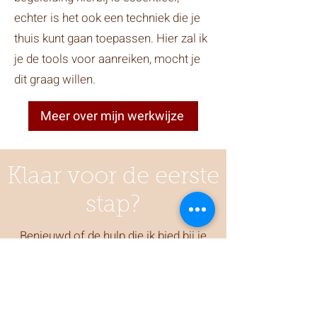
echter is het ook een techniek die je
thuis kunt gaan toepassen. Hier zal ik
je de tools voor aanreiken, mocht je
dit graag willen.
Meer over mijn werkwijze
Klaar voor de eerste
stap?
Benieuwd of de hulp die ik bied bij je
past? Plan een gratis en vrijblijvend
kennisgesprek (telefonisch +/- 15
min.) We bespreken welke vragen en
wensen je hebt en we gaan samen je