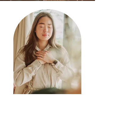
Na jarenlang als psycholoog
gewerkt te hebben ontdekte ik,
door persoonlijke ervaringen,
de onschatbare waarde van
lichaamsgerichte therapie en