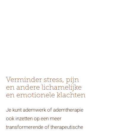
ademwerk. Ons lichaam
herbergt een schat aan kennis
en wijsheid. Bij Praktijk
Daalhorst ga je zelf ontdekken
welke kennis en wijsheid je al
hebt en krijg je nieuwe
inzichten en mogelijkheden.
Verminder stress, pijn
en andere lichamelijke
en emotionele klachten
Je kunt ademwerk of ademtherapie
ook inzetten op een meer
transformerende of therapeutische